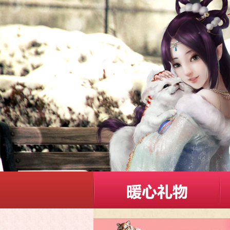
暖心礼物
温